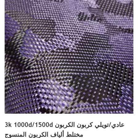
3k 1000d/1500d عادي/تويلي كربون الكربون
مختلط ألياف الكربون المنسوج