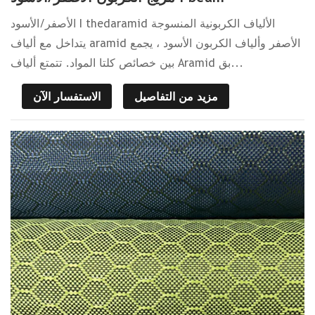
الأصفر/الأسود I thedaramid الألياف الكربونية المنسوجة
يتداخل مع ألياف aramid الأصفر وألياف الكربون الأسود ، يجمع
بين خصائص كلتا المواد. تتمتع ألياف Aramid بق...
مزيد من التفاصيل
الاستفسار الآن